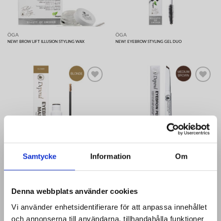
ÖGA
ÖGA
NEW! BROW LIFT ILLUSION STYLING WAX
NEW! EYEBROW STYLING GEL DUO
Lägg till i
Lägg till i
önskelistan
önskelistan
Samtycke
Information
Om
ÖGA
ÖGA
NEW! EYEBROW MASCARA TINT & SHAPE BLONDE
EYEBROW PENCIL TRIANGULAR MEDIUM BROWN
Denna webbplats använder cookies
×
Vi använder enhetsidentifierare för att anpassa innehållet
och annonserna till användarna, tillhandahålla funktioner