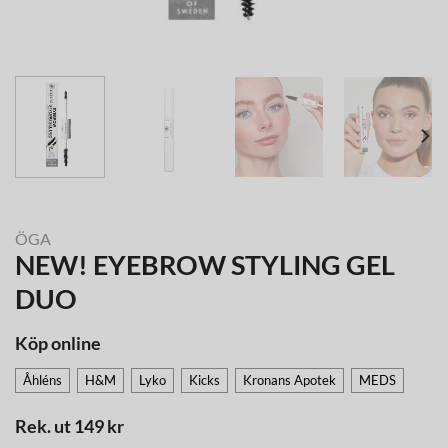
ÖGA
NEW! EYEBROW STYLING GEL
DUO
Köp online
Åhléns
H&M
Lyko
Kicks
Kronans Apotek
MEDS
Rek. ut 149 kr