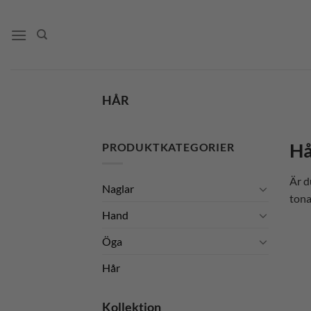
Skip
to
content
HÅR
Hå
PRODUKTKATEGORIER
Är d
Naglar
tona
Hand
Öga
Hår
Kollektion