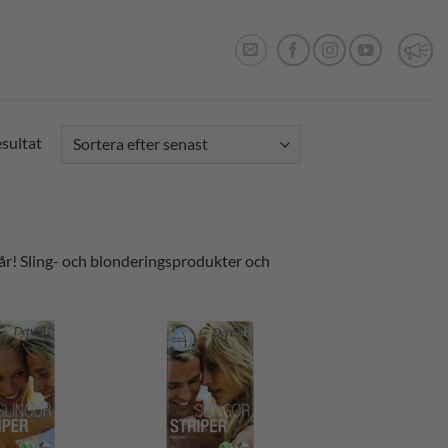
esultat
år! Sling- och blonderingsprodukter och
Lägg till i
Lägg till i
önskelistan
önskelistan