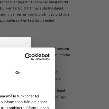
tonat eller färgat hår som har blivit mörkt
vilken färg ditt hår har i utgångsläget.
finns i nyanserna mörkblond/ljusblond och
, blondera då en testslinga enligt
×
traster på ett snabbt, säkert och skonsamt
h gula färgpigmenten är kraftigare i mörka
väldigt mörkbrunt eller nästan svart
Om
. Gör två behandlingar med 2 veckors
 ljusar Du upp håret 2-3 steg.
der &
en. Detta är fullt normalt och har inget
e behandlingen, blondera då en testslinga
andahålla funktioner för
n information från din enhet
ond/ljusblond och brun/ljusbrun.
 tur kombinera informationen