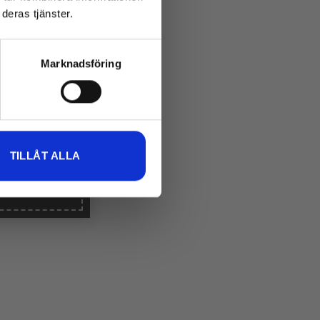
deras tjänster.
Marknadsföring
ar
vi
TILLÅT ALLA