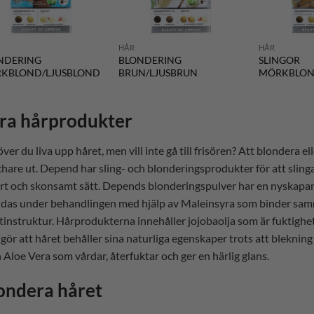
HÅR
HÅR
NDERING
BLONDERING
SLINGOR
KBLOND/LJUSBLOND
BRUN/LJUSBRUN
MÖRKBLONT
ra hårprodukter
ver du liva upp håret, men vill inte gå till frisören? Att blondera ell
chare ut. Depend har sling- och blonderingsprodukter för att slin
rt och skonsamt sätt. Depends blonderingspulver har en nyskapa
das under behandlingen med hjälp av Maleinsyra som binder samm
tinstruktur. Hårprodukterna innehåller jojobaolja som är fuktigh
gör att håret behåller sina naturliga egenskaper trots att blekning
 Aloe Vera som vårdar, återfuktar och ger en härlig glans.
ondera håret