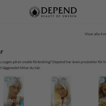
Visar alla 4 r
r
u sugen på en snabb förändring? Depend har även produkter för h
t läggmedel hittar du här.
Lägg till i
Lägg till i
önskelistan
önskelistan