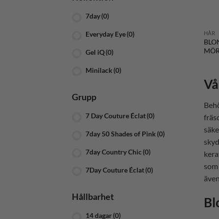
7day
(0)
HÅR
Everyday Eye
(0)
BLO
MÖR
Gel iQ
(0)
Minilack
(0)
Vå
O2
(0)
Grupp
Behö
Perfect Eye
(0)
7 Day Couture Éclat
(0)
fräs
PT
(0)
säke
7day 50 Shades of Pink
(0)
skyd
SalonPro
(0)
7day Country Chic
(0)
kera
Gel Builder
(0)
som 
7Day Couture Éclat
(0)
även
Gel iQ Gel Nail Strips
(0)
Gel iQ Happy Ironi
(0)
Hållbarhet
Bl
Gel iQ Spring Awakening
(0)
14 dagar
(0)