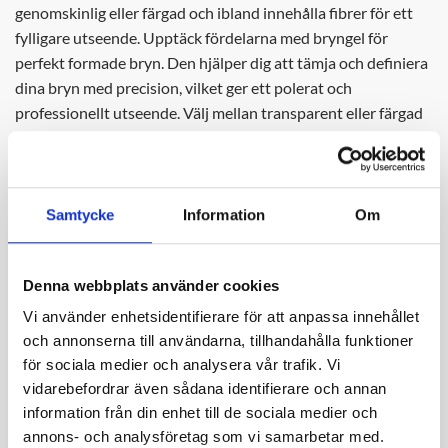
genomskinlig eller färgad och ibland innehålla fibrer för ett
fylligare utseende. Upptäck fördelarna med bryngel för
perfekt formade bryn. Den hjälper dig att tämja och definiera
dina bryn med precision, vilket ger ett polerat och
professionellt utseende. Välj mellan transparent eller färgad
gel för att matcha din stil och behov. Den transparenta gelen
ger en naturlig look, medan den färgade gelen kan ge extra
definition och fyllighet.
Samtycke
Information
Om
Bryngel som håller hela dagen
Med långvarig hållbarhet och enkel applicering är
Denna webbplats använder cookies
ögonbrynsgel ett måste i din skönhetsrutin. Den håller dina
×
bryn på plats hela dagen utan att klumpa sig eller kännas stel.
Vi använder enhetsidentifierare för att anpassa innehållet
Få fylligare och mer definierade bryn med vår högkvalitativa
och annonserna till användarna, tillhandahålla funktioner
för sociala medier och analysera vår trafik. Vi
ögonbrynsgel, som är designad för att ge ett naturligt och
vidarebefordrar även sådana identifierare och annan
hållbart resultat. Oavsett om du föredrar en subtil eller
information från din enhet till de sociala medier och
dramatisk look, är ögonbrynsgel det perfekta verktyget för
FÅ VÅRT NYHETSBREV
annons- och analysföretag som vi samarbetar med.
att uppnå dina önskade bryn.