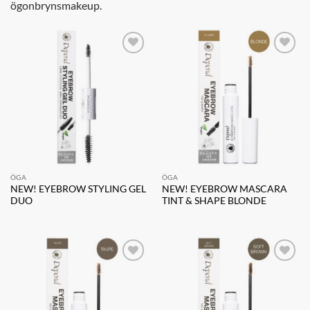
ögonbrynsmakeup.
Lägg till i
Lägg till i
önskelistan
önskelistan
ÖGA
ÖGA
NEW! EYEBROW STYLING GEL
NEW! EYEBROW MASCARA
DUO
TINT & SHAPE BLONDE
Lägg till i
Lägg till i
önskelistan
önskelistan