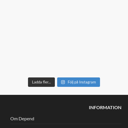
Ladda fler...
Följ på Instagram
INFORMATION
Om Depend