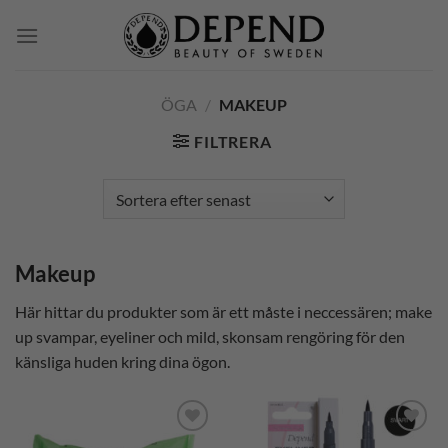
Skip
to
content
ÖGA
/
MAKEUP
FILTRERA
Makeup
Här hittar du produkter som är ett måste i neccessären; make
up svampar, eyeliner och mild, skonsam rengöring för den
känsliga huden kring dina ögon.
Lägg till i
Lägg till i