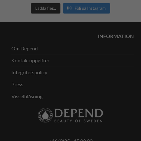
Ladda fler...
Följ på Instagram
INFORMATION
Om Depend
Kontaktuppgifter
Integritetspolicy
Press
Visselblåsning
+46 (0)35 - 15 08 00