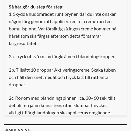
Så här gör du steg för steg:
1. Skydda hudområdet runt brynen där du inte önskar
någon färg genom att applicera en fet creme med en
bomullspinne. Var försiktig så ingen creme kommer på
håret som ska färgas eftersom detta försämrar
färgresultatet.
2a. Tryck ut två cm av färgkrämen i blandningskoppen.
2b. Tillsätt 10 droppar Aktiveringscreme. Skaka tuben
och håll den snett nedåt och tryck lätt till rätt antal
droppar.
2c. Rör om med blandningspinnen i ca. 30–60 sek. tills
det blir en jämn konsistens utan klumpar (mycket
viktigt). Färgblandningen ska appliceras omgående.
3. Applicera ett tunt lager av den färdigblandade
BESKRIVNING