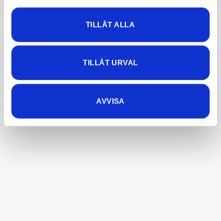
Temporära tatueringar med svart henna kan öka risken
för allergier. Färga inte håret om — du har utslag i
TILLÅT ALLA
ansiktet eller känslig, irriterad och skadad hårbotten, —
du har reagerat på hårfärgningsmedel tidigare, — du har
reagerat på en temporär tatuering med svart henna
TILLÅT URVAL
tidigare. Gör ett allergitest minst 48 timmar före
användning.
AVVISA