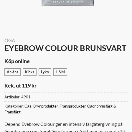
ÖGA
EYEBROW COLOUR BRUNSVART
Köp online
Åhléns
Kicks
Lyko
H&M
Rek. ut 119 kr
Artikelnr:
4901
Kategorier:
Öga
,
Brynprodukter
,
Fransprodukter
,
Ögonbrynsfärg &
Fransfärg
Depend Eyebrow Colour ger en intensiv färgåtergivning på
ögonbrynen som framhäver formen på ett mer markerat sätt.