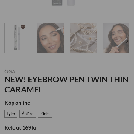
ÖGA
NEW! EYEBROW PEN TWIN THIN
CARAMEL
Köp online
Lyko
Åhléns
Kicks
Rek. ut 169 kr