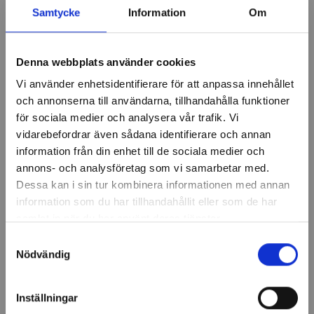
Samtycke
Information
Om
Lägg till i
Lägg till i
önskelistan
önskelistan
Denna webbplats använder cookies
×
Vi använder enhetsidentifierare för att anpassa innehållet
och annonserna till användarna, tillhandahålla funktioner
för sociala medier och analysera vår trafik. Vi
vidarebefordrar även sådana identifierare och annan
ÖGA
ÖGA
NEW! EYEBROW PEN TWIN THIN SOFT BROWN
NEW! EYEBROW PEN TWIN THIN TAUPE
information från din enhet till de sociala medier och
FÅ VÅRT NYHETSBREV
annons- och analysföretag som vi samarbetar med.
Dessa kan i sin tur kombinera informationen med annan
Anmäl dig här för att bli uppdaterad med nyheter,
information som du har tillhandahållit eller som de har
trender & VIP events
Lägg till i
samlat in när du har använt deras tjänster.
önskelistan
Namn
Samtyckesval
Nödvändig
Förnamn
Inställningar