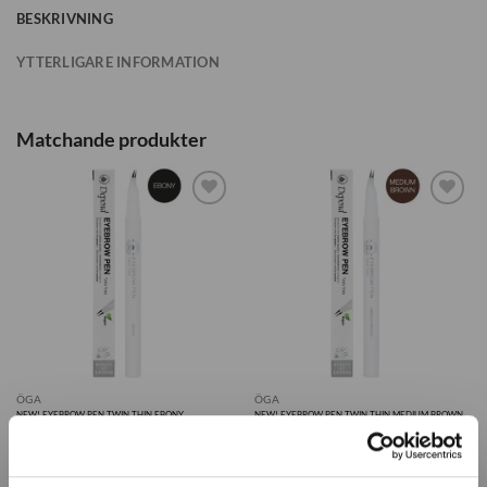
BESKRIVNING
YTTERLIGARE INFORMATION
Matchande produkter
Lägg till i
Lägg till i
önskelistan
önskelistan
ÖGA
ÖGA
NEW! EYEBROW PEN TWIN THIN EBONY
NEW! EYEBROW PEN TWIN THIN MEDIUM BROWN