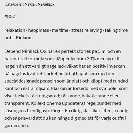
Kategorier:
Naglar
,
Nagellack
#807
relaxation · happiness · me time · stress relieving · taking time
out –
Finland
Depend Minilack O2 har en perfekt storlek på 5 ml och en
patenterad formula som släpper igenom 30% mer syre till
nageln än ett vanligt nagellack vilket har en positiv inverkan
på nagelns kvalitet. Lacket är lätt att applicera med den
specialdesignade penseln som är platt och klippt med rundad
kant och extra följsam. Flaskan är försedd med symboler som
visar lackets täckningsgrad; täckande, halvtäckande eller
transparent. Kollektionerna uppdateras regelbundet med
säsongens trendigaste färger. En riktig klassiker; liten, trendig
och så prisvärd att du kan hänge dig med ett för varje outfit i
garderoben.