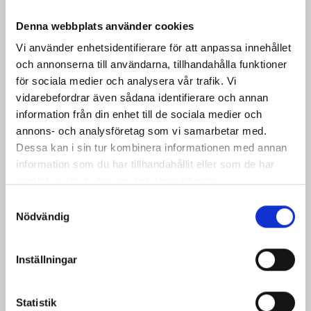
sätt förebygger du risken för missfärgning av nageln.
Denna webbplats använder cookies
×
Vi använder enhetsidentifierare för att anpassa innehållet
och annonserna till användarna, tillhandahålla funktioner
NAGLAR
NAGLAR
FINLAND (MATTE)
FINLAND
för sociala medier och analysera vår trafik. Vi
vidarebefordrar även sådana identifierare och annan
information från din enhet till de sociala medier och
FÅ VÅRT NYHETSBREV
annons- och analysföretag som vi samarbetar med.
Lägg till i
Dessa kan i sin tur kombinera informationen med annan
önskelistan
Anmäl dig här för att bli uppdaterad med nyheter,
information som du har tillhandahållit eller som de har
trender & VIP events
samlat in när du har använt deras tjänster.
Namn
Samtyckesval
Nödvändig
Förnamn
NAGLAR
Inställningar
FINLAND (MATTE)
Efternamn
E-
post
Statistik