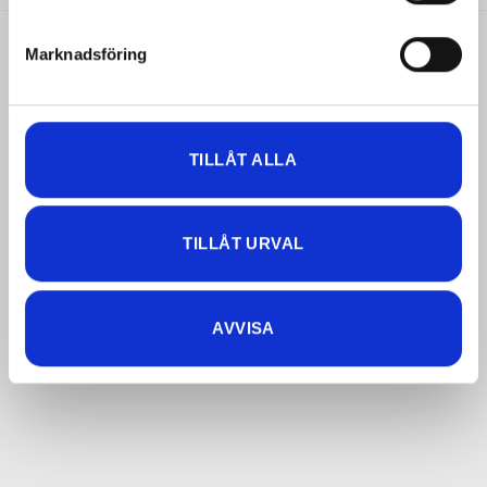
Integritetspolicy
(Obligatoriskt)
Ja tack, jag vill ta emot nyhetsbrev från Depend och
Marknadsföring
godkänner att ni sparar mina personuppgifter, namn och
mejladress. För mer information om hur vi hanterar
dependcosmetic
personuppgifter, ta del av vår
Integritetspolicy
TILLÅT ALLA
TILLÅT URVAL
AVVISA