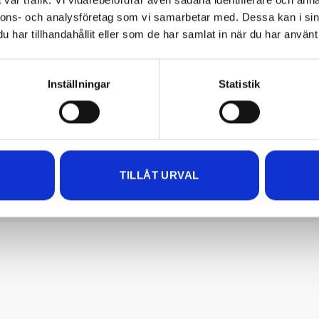
mascara. Öppna Depend
nnons- och analysföretag som vi samarbetar med. Dessa kan i sin
hop tången i ett par
Matchande produkter
har tillhandahållit eller som de har samlat in när du har använt 
rt!
Efternamn
Inställningar
Statistik
Lägg till i
önskelistan
BRYNPRODUKTER
LASH & EYEBROW
etspolicy
(Obligatoriskt)
a tack, jag vill ta emot nyhetsbrev från Depend och godkänner att ni spar
COLOUR
MÖRKBRUN
ina personuppgifter, namn och mejladress. För mer information om hur 
anterar personuppgifter, ta del av vår
Integritetspolicy
TILLÅT URVAL