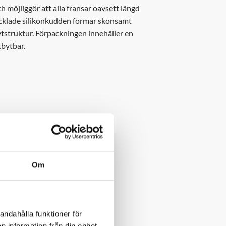
ch möjliggör att alla fransar oavsett längd
klade silikonkudden formar skonsamt
ytstruktur. Förpackningen innehåller en
tbytbar.
×
Om
der &
andahålla funktioner för
Perfect Eye
n information från din enhet