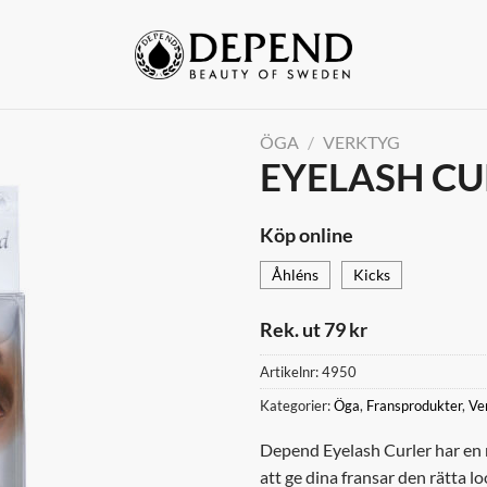
ÖGA
/
VERKTYG
EYELASH CU
Lägg till i
önskelistan
Köp online
Åhléns
Kicks
Rek. ut 79 kr
Artikelnr:
4950
Kategorier:
Öga
,
Fransprodukter
,
Ve
Depend Eyelash Curler har en 
att ge dina fransar den rätta 