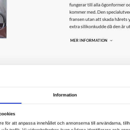
fungerar till alla ögonformer o
kommer med. Den specialutvec
fransen utan att skada hårets 
extra silikonkudde då den är u
MER INFORMATION
Information
 VÅRT NYHETSBREV
YTTERLIGARE INFORMATION
dig här för att bli uppdaterad med nyheter, tren
cookies
vents
e för att anpassa innehållet och annonserna till användarna, tillh
KOLLEKTION
vår trafik. Vi vidarebefordrar även sådana identifierare och anna