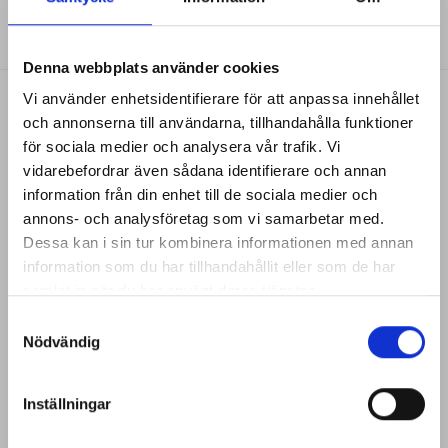
Denna webbplats använder cookies
×
Vi använder enhetsidentifierare för att anpassa innehållet
och annonserna till användarna, tillhandahålla funktioner
dependcosmetic
för sociala medier och analysera vår trafik. Vi
vidarebefordrar även sådana identifierare och annan
information från din enhet till de sociala medier och
FÅ VÅRT NYHETSBREV
annons- och analysföretag som vi samarbetar med.
Dessa kan i sin tur kombinera informationen med annan
Anmäl dig här för att bli uppdaterad med nyheter,
information som du har tillhandahållit eller som de har
trender & VIP events
samlat in när du har använt deras tjänster.
Namn
Samtyckesval
Nödvändig
Förnamn
Inställningar
Efternamn