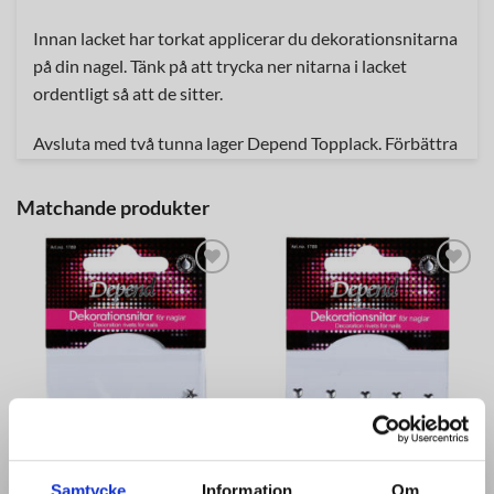
Innan lacket har torkat applicerar du dekorationsnitarna
på din nagel. Tänk på att trycka ner nitarna i lacket
ordentligt så att de sitter.
Avsluta med två tunna lager Depend Topplack. Förbättra
var tredje dag med topplack för att få bättre hållbarhet
på din dekoration.
Matchande produkter
Varning:
Lägg till i
Lägg till i
Applicera aldrig dekorationer på skadade naglar. Håll
önskelistan
önskelistan
utom räckhåll för barn.
NAGLAR
NAGLAR
DEKORATIONSNITAR STJÄRNA/KVADRAT
DEKORATIONSNITAR HJÄRTA/TRIANGEL
Samtycke
Information
Om