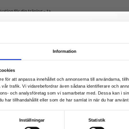
ation för din träning – ta
1
2
3
Fråga 1. Hur gammal är du?
*
och guidar dig rätt i
 VÅRT NYHETSBREV
förutsättningar.
Jag är 15-30 år
dig här för att bli uppdaterad med nyheter, tren
Information
Jag är 30-50 år
ar så hjälper vi dig med en
vents
r just din nagelkvalité.
Jag är över 50 år
cookies
kare, lack ur serien PT
e för att anpassa innehållet och annonserna till användarna, tillh
ch är helt kostnadsfri.
vår trafik. Vi vidarebefordrar även sådana identifierare och anna
nnons- och analysföretag som vi samarbetar med. Dessa kan i sin
Efternamn
har tillhandahållit eller som de har samlat in när du har använt 
Inställningar
Statistik
etspolicy
(Obligatoriskt)
a tack, jag vill ta emot nyhetsbrev från Depend och godkänner att ni spar
ina personuppgifter, namn och mejladress. För mer information om hur 