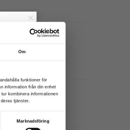
×
der &
Om
andahålla funktioner för
n information från din enhet
 tur kombinera informationen
deras tjänster.
Marknadsföring
ar
vi