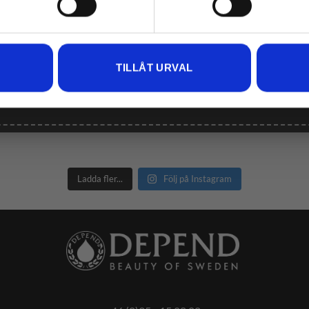
anterar personuppgifter, ta del av vår
Integritetspolicy
TILLÅT URVAL
Ladda fler...
Följ på Instagram