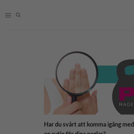
Skip
to
content
Har du svårt att komma igång med 
en rutin för dina naglar?