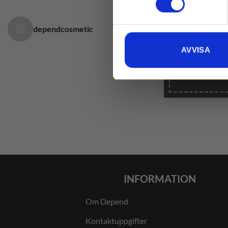
h
dependcosmetic
AVVISA
INFORMATION
Om Depend
Kontaktuppgifter